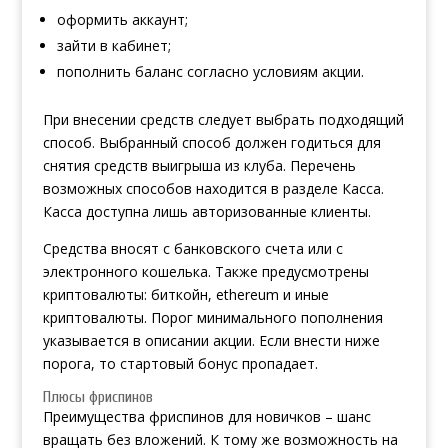
оформить аккаунт;
зайти в кабинет;
пополнить баланс согласно условиям акции.
При внесении средств следует выбрать подходящий
способ. Выбранный способ должен годиться для
снятия средств выигрыша из клуба. Перечень
возможных способов находится в разделе Касса.
Касса доступна лишь авторизованные клиенты.
Средства вносят с банковского счета или с
электронного кошелька. Также предусмотрены
криптовалюты: биткойн, ethereum и иные
криптовалюты. Порог минимального пополнения
указывается в описании акции. Если внести ниже
порога, то стартовый бонус пропадает.
Плюсы фриспинов
Преимущества фриспинов для новичков – шанс
вращать без вложений. К тому же возможность на