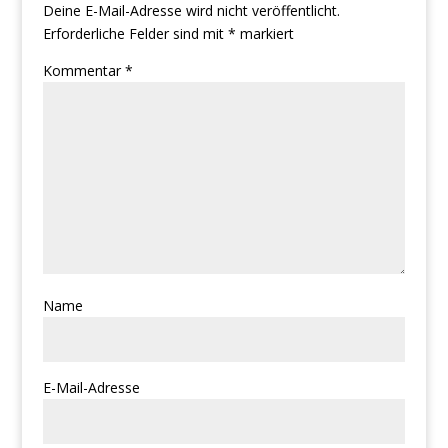
Deine E-Mail-Adresse wird nicht veröffentlicht.
Erforderliche Felder sind mit
*
markiert
Kommentar
*
Name
E-Mail-Adresse