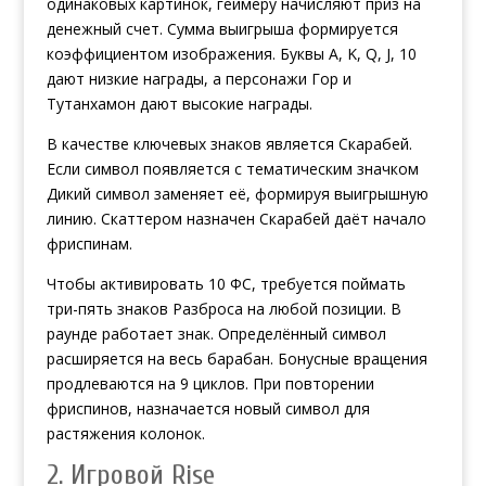
одинаковых картинок, геймеру начисляют приз на
денежный счет. Сумма выигрыша формируется
коэффициентом изображения. Буквы A, K, Q, J, 10
дают низкие награды, а персонажи Гор и
Тутанхамон дают высокие награды.
В качестве ключевых знаков является Скарабей.
Если символ появляется с тематическим значком
Дикий символ заменяет её, формируя выигрышную
линию. Скаттером назначен Скарабей даёт начало
фриспинам.
Чтобы активировать 10 ФС, требуется поймать
три-пять знаков Разброса на любой позиции. В
раунде работает знак. Определённый символ
расширяется на весь барабан. Бонусные вращения
продлеваются на 9 циклов. При повторении
фриспинов, назначается новый символ для
растяжения колонок.
2. Игровой Rise