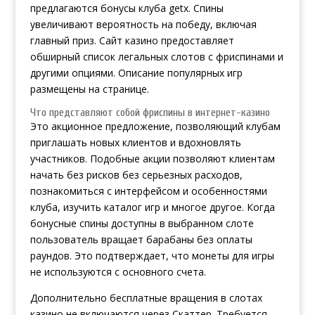
предлагаются бонусы клуба
getx
. Спины
увеличивают вероятность на победу, включая
главный приз. Сайт казино предоставляет
обширный список легальных слотов с фриспинами и
другими опциями. Описание популярных игр
размещены на странице.
Что представляют собой фриспины в интернет-казино
Это акционное предложение, позволяющий клубам
приглашать новых клиентов и вдохновлять
участников. Подобные акции позволяют клиентам
начать без рисков без серьезных расходов,
познакомиться с интерфейсом и особенностями
клуба, изучить каталог игр и многое другое. Когда
бонусные спины доступны в выбранном слоте
пользователь вращает барабаны без оплаты
раундов. Это подтверждает, что монеты для игры
не используются с основного счета.
Дополнительно бесплатные вращения в слотах
казино не включаются через Скаттер. Требуется