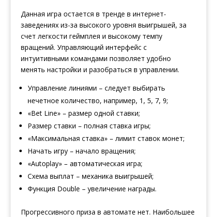
Данная игра остается в тренде в интернет-
заведениях из-за высокого уровня выигрышей, за
счет легкости геймплея и высокому темпу
вращений. Управляющий интерфейс с
интуитивными командами позволяет удобно
менять настройки и разобраться в управлении.
Управление линиями – следует выбирать
нечетное количество, например, 1, 5, 7, 9;
«Bet Line» – размер одной ставки;
Размер ставки – полная ставка игры;
«Максимальная ставка» – лимит ставок монет;
Начать игру – начало вращения;
«Autoplay» – автоматическая игра;
Схема выплат – механика выигрышей;
Функция Double – увеличение награды.
Прогрессивного приза в автомате нет. Наибольшее