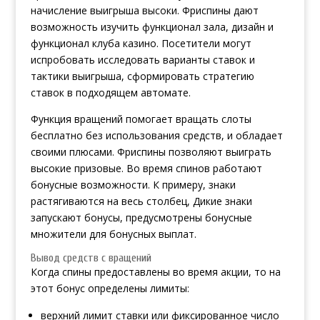
начисление выигрыша высоки. Фриспины дают
возможность изучить функционал зала, дизайн и
функционал клуба казино. Посетители могут
испробовать исследовать варианты ставок и
тактики выигрыша, сформировать стратегию
ставок в подходящем автомате.
Функция вращений помогает вращать слоты
бесплатно без использования средств, и обладает
своими плюсами. Фриспины позволяют выиграть
высокие призовые. Во время спинов работают
бонусные возможности. К примеру, знаки
растягиваются на весь столбец, Дикие знаки
запускают бонусы, предусмотрены бонусные
множители для бонусных выплат.
Вывод средств с вращений
Когда спины предоставлены во время акции, то на
этот бонус определены лимиты:
верхний лимит ставки или фиксированное число