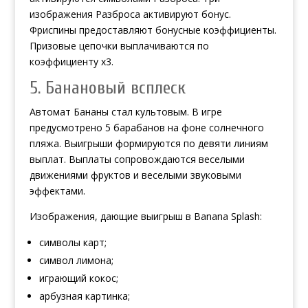
изображения Разброса активируют бонус.
Фриспины предоставляют бонусные коэффициенты.
Призовые цепочки выплачиваются по
коэффициенту х3.
5. Банановый всплеск
Автомат Бананы стал культовым. В игре
предусмотрено 5 барабанов на фоне солнечного
пляжа. Выигрыши формируются по девяти линиям
выплат. Выплаты сопровождаются веселыми
движениями фруктов и веселыми звуковыми
эффектами.
Изображения, дающие выигрыш в Banana Splash:
символы карт;
символ лимона;
играющий кокос;
арбузная картинка;