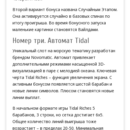
Второй вариант бонуса названа Случайным Этапом.
Она активируется случайно в базовых спинах по
итогу проигрыша. Во время бонусного запуска
маленькие картинки становятся Вайлдами.
Номер три. Автомат Tidal
Уникальный слот на морскую тематику разработан
брендом Novomatic. Автомат привлекает
дополнительными режимами насыщенной 3D-
визуализацией в паре с мелодией океана. Ключевая
черта Tidal Riches – функция увеличения экрана. С
активным бонусом появляется шестой барабан и
новые линии символов. Плюсом становятся новые
линии выплат.
В начальном формате игры Tidal Riches 5
барабанов, 3 строки, но сетка достигает 6х5.
Общее количество линий выигрыша тоже
возрастает – в пределах 20-50. Минимальная