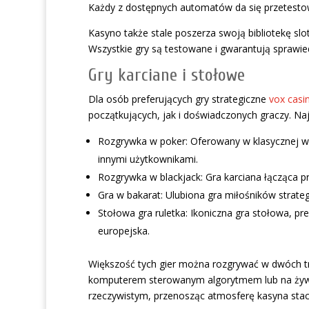
Każdy z dostępnych automatów da się przetestow
Kasyno także stale poszerza swoją bibliotekę s
Wszystkie gry są testowane i gwarantują sprawied
Gry karciane i stołowe
Dla osób preferujących gry strategiczne
vox casi
początkujących, jak i doświadczonych graczy. Najc
Rozgrywka w poker: Oferowany w klasycznej we
innymi użytkownikami.
Rozgrywka w blackjack: Gra karciana łącząca pr
Gra w bakarat: Ulubiona gra miłośników strategi
Stołowa gra ruletka: Ikoniczna gra stołowa, pr
europejska.
Większość tych gier można rozgrywać w dwóch tr
komputerem sterowanym algorytmem lub na żywo 
rzeczywistym, przenosząc atmosferę kasyna st