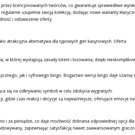
ą przez licencjonowanych twórców, co gwarantuje sprawiedliwe wyniki
 regularnie uzupełnia swoją kolekcję, dodając nowe warianty klasycz
dność i odświeżenie oferty.
jako atrakcyjna alternatywa dla typowych gier kasynowych. Oferta
ia, w której występują zasady loterii i losowania, dzięki nieskompliko
ycznego, jak i cyfrowego bingo. Bogactwo wersji bingo daje szansę 
jąca się na odkrywaniu symboli w celu zdobycia wygranych.
, gdzie czas reakcji i decyzje są najważniejsze, oferujące emocje na
o i za pieniądze, co daje możliwość dobrania odpowiedniej opcji dla
rozbudowywany, zapewniając satysfakcję nawet zaawansowanym gracz