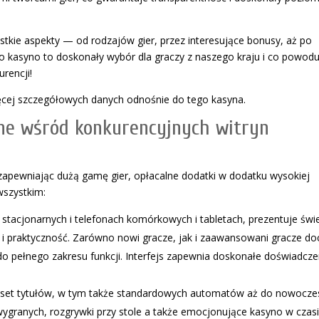
tkie aspekty — od rodzajów gier, przez interesujące bonusy, aż po
to kasyno to doskonały wybór dla graczy z naszego kraju i co powodu
rencji!
więcej szczegółowych danych odnośnie do tego kasyna.
ine wśród konkurencyjnych witryn
zapewniając dużą gamę gier, opłacalne dodatki w dodatku wysokiej
wszystkim:
stacjonarnych i telefonach komórkowych i tabletach, prezentuje świ
ę i praktyczność. Zarówno nowi gracze, jak i zaawansowani gracze do
do pełnego zakresu funkcji. Interfejs zapewnia doskonałe doświadcze
kaset tytułów, w tym także standardowych automatów aż do nowocze
wygranych, rozgrywki przy stole a także emocjonujące kasyno w czas