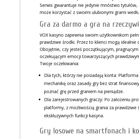
Serwis gwarantuje nie jedynie mnóstwo tytułów, 
może korzystać z swoimi ulubionymi grami według
Gra za darmo a gra na rzeczywi
VOX kasyno zapewnia swoim użytkownikom pełną
prawdziwe środki. Przez to klienci mogą idealni
Obojętnie, czy jesteś początkującym, pragnący
oczekującym emocji towarzyszących prawdziwym z
Twoje oczekiwania:
Dla tych, którzy nie posiadają konta: Platform
mechanikę oraz zasady gry bez strat finansowy
poznać grę przed graniem na pieniądze.
Dla zarejestrowanych graczy: Po założeniu pro
platformy, z możliwością grania za prawdziwe 
ekskluzywnych funkcji kasyna.
Gry losowe na smartfonach i 