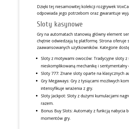
Dzięki tej niesamowitej kolekcji rozgrywek VoxCas
odpowiada jego potrzebom oraz gwarantuje wyj
Sloty kasynowe
Gry na automatach stanowią główny element ser
chętnie odwiedzają tę platformę. Strona oferuje 
zaawansowanych użytkowników. Kategorie dostę
Sloty z motywami owoców: Tradycyjne sloty z
nieskomplikowaną mechanikę i sentymentalny c
Sloty 777: Znane sloty oparte na klasycznych
Gry Megaways: Gry z tysiącami możliwych komb
intensyfikuje wrażenia z gry.
Sloty Jackpot: Sloty z dużymi kumulacjami nag
razem.
Bonus Buy Slots: Automaty z funkcją nabycia b
momentów gry.