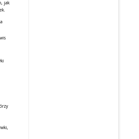
, jak
ek.
ra
wis
ki
órzy
wki,