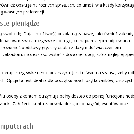
również obsługę na różnych sprzętach, co umożliwia każdy korzystaj
 własnych preferencji.
ste pieniądze
 swobodę. Dając możliwość bezpłatną zabawę, jak również zakłady
e dopasować swoją rozgrywkę do tego, co najbardziej im odpowiada.
m zrozumieć podstawy gry, czy osobą z dużym doświadczeniem
akładom, możesz skorzystać z dowolnej opcji, która najlepiej speł
a oferuje rozgrywkę demo bez ryzyka. Jest to świetna szansa, żeby od
ch. Opcja ta jest idealna dla początkujących użytkowników, chcących
filu osoby z kontem otrzymują pełny dostęp do pełnej funkcjonalnośc
środki. Założenie konta zapewnia dostęp do nagród, eventów oraz
komputerach