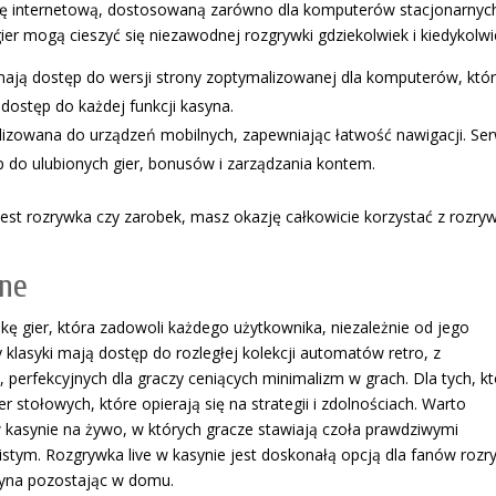
nę internetową, dostosowaną zarówno dla komputerów stacjonarnych
er mogą cieszyć się niezawodnej rozgrywki gdziekolwiek i kiedykolwi
ają dostęp do wersji strony zoptymalizowanej dla komputerów, któ
dostęp do każdej funkcji kasyna.
lizowana do urządzeń mobilnych, zapewniając łatwość nawigacji. Ser
p do ulubionych gier, bonusów i zarządzania kontem.
jest rozrywka czy zarobek, masz okazję całkowicie korzystać z rozryw
ine
ekę gier, która zadowoli każdego użytkownika, niezależnie od jego
 klasyki mają dostęp do rozległej kolekcji automatów retro, z
perfekcyjnych dla graczy ceniących minimalizm w grach. Dla tych, kt
 stołowych, które opierają się na strategii i zdolnościach. Warto
asynie na żywo, w których gracze stawiają czoła prawdziwymi
stym. Rozgrywka live w kasynie jest doskonałą opcją dla fanów rozry
syna pozostając w domu.