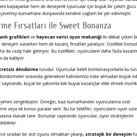
yeni başlayanlar hem de deneyimli oyuncular için büyük bir çekim gücü
çevrimiçi kumarhane dünyasında kendine sağlam bir yer edinmiştir.
me Fırsatları ile Sweet Bonanza
anlı grafikleri
ve
heyecan verici oyun mekaniği
ile dikkat çeken bi
 deneyim sunarken hem de kazanç fırsatları yaratıyor. Özellikle bonus
a da cazip hale getiriyor. Bu özellikler, oyuncuların daha fazla kazan
 da katlıyor.
cretsiz döndürme
turudur. Oyuncular belirli kombinasyonlarla bu tur
iz döndürmeler sırasında geleneksel bahislerinizi riske atmadan büyük öd
lar sayesinde, küçük bir yatırımla bile büyük kazançlar elde etmek müm
mini zenginleştirir. Örneğin, bazı kumarhaneler oyuncularına özel
 veya ek bonus paralar verir. Bu tür teklifler, oyuncuların oyun süre
ına olanak tanır. Bonuslar sayesinde oyuncular, oyun stratejilerini
bilirler.
ce sıradan bir slot oyunu olmaktan çıkarıp,
stratejik bir deneyim
ha