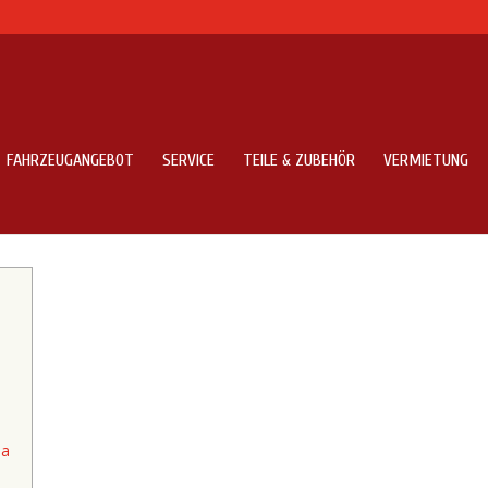
FAHRZEUGANGEBOT
SERVICE
TEILE & ZUBEHÖR
VERMIETUNG
nanza Sweet Slot Oyununu Deneyi
da