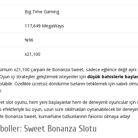
Big Time Gaming
117,649 MegaWays
%96
x21,100
mum x21,100 çarpanı ile Bonanza Sweet, sadece eğlence değil aynı
un içi stratejiler geliştirmek isteyenler için
düşük bahislerle başl
bilir. Özellikle ücretsiz döndürme turlarını tetiklemek için sabırlı olm
r.
 slot oyunu, hem yeni başlayanlar hem de deneyimli oyuncular için i
es efektleriyle bu oyun, uzun süre sıkılmadan oynanabilecek bir deneyi
iyle Bonanza Sweet, kumarhane tutkunlarının favorisi olmaya aday!
boller: Sweet Bonanza Slotu