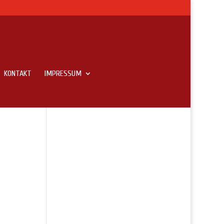
KONTAKT
IMPRESSUM
n