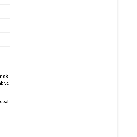
amak
ak ve
deal
m