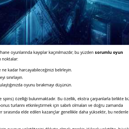
arhane oyunlarında kayıplar kaçınılmazdır; bu yüzden
sorumlu oyun
 noktalar:
kadar harcayabileceğinizi belirleyin.
i sınırlayın.
e ulaştığınızda oyunu bırakmayı düşünün.
pins) özelliği bulunmaktadır. Bu özellik, ekstra çarpanlarla birlikte b
nus turlarını etkinleştirmek için sabırlı olmaları ve doğru zamanda
ler sırasında elde edilen kazançlar genellikle daha yüksektir, bu nedenle