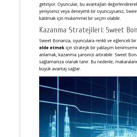
getiriyor. Oyuncular, bu avantajları değerlendirer
yeniyseniz veya deneyimli bir oyuncuysanız, Swe
katılmak için mükemmel bir seçim olabilir.
Kazanma Stratejileri: Sweet Bon
Sweet Bonanza, oyunculara renkli ve eğlenceli bi
elde etmek
için stratejik bir yaklaşım benimseme
anlamak, kazanma şansınızı artırabilir. Sweet Bon
sağlamanıza olanak tanır. Bu nedenle, makaraların
büyük avantaj sağlar.