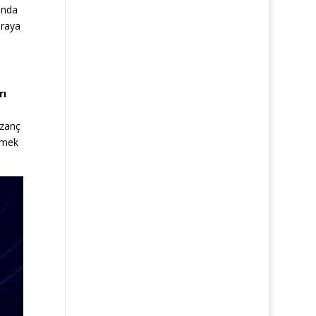
ında
eraya
rı
azanç
lmek