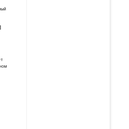
ный
п
ет
ьном