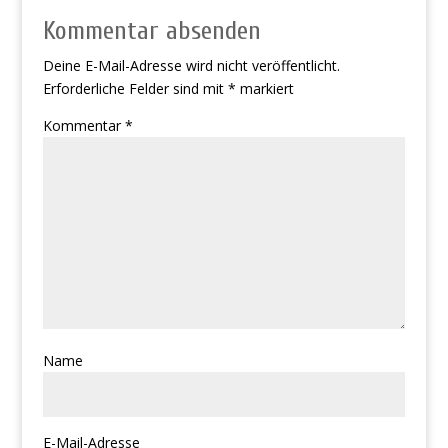
Kommentar absenden
Deine E-Mail-Adresse wird nicht veröffentlicht.
Erforderliche Felder sind mit
*
markiert
Kommentar
*
Name
E-Mail-Adresse