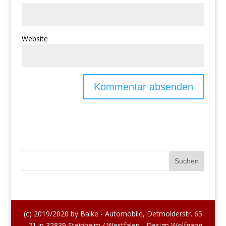
Website
(c) 2019/2020 by Balke - Automobile, Detmolderstr. 65
- 71 in 32839 Steinheim / Westfalen - Design Wolfgang