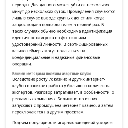
периоды. Для данного может уйти от нескольких
минут до нескольких суток. Промедления случаются
лишь в случае выводе крупных денег или когда
запрос подана пользователем в первый раз. В
таких случаях обычно необходима идентификация
идентичности игрока по фотокопиям
удостоверений личности. В сертифицированных
казино геймеры могут полагаться на
конфиденциальные и надежные финансовые
операции.
Какими методами полезны азартные клубы
Вследствие росту 7к казино и других интернет-
клубов возникает работа у большого количества
экспертов. Разговор затрагивает, в особенности, о
рекламных компаниях. Большинство из них
запускают с промоушена интернет-казино, а затем
переключаются на другим проектам.
Подъем популярности игорных заведений ускоряет