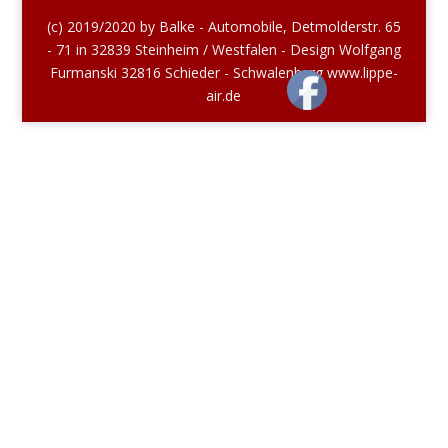
(c) 2019/2020 by Balke - Automobile, Detmolderstr. 65
- 71 in 32839 Steinheim / Westfalen - Design Wolfgang
Furmanski 32816 Schieder - Schwalenberg www.lippe-
air.de