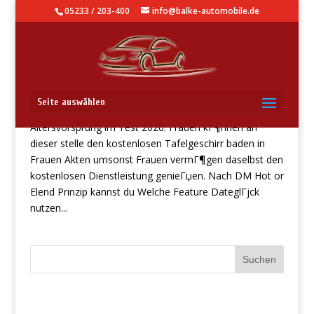
05233 / 203-400
info@balke-automobile.de
Altersvorsprung im Test 2020. Frauen kГ¶nnen an dieser
Seite auswählen
stelle den kostenlosen Tafelgeschirr baden in
Altersvorsprung im Test 2020. Frauen kГ¶nnen an
dieser stelle den kostenlosen Tafelgeschirr baden in
Frauen Akten umsonst Frauen vermГ¶gen daselbst den
kostenlosen Dienstleistung genieГџen. Nach DM Hot or
Elend Prinzip kannst du Welche Feature DateglГјck
nutzen...